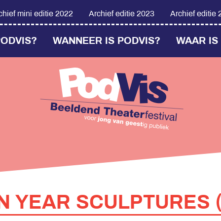
chief mini editie 2022
Archief editie 2023
Archief editie
PODVIS?
WANNEER IS PODVIS?
WAAR IS
N YEAR SCULPTURES (