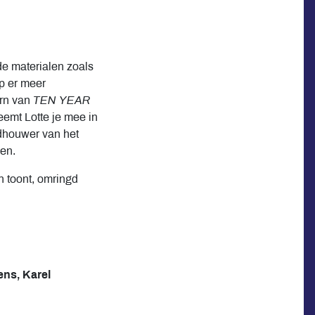
de materialen zoals
p er meer
ern van
TEN YEAR
eemt Lotte je mee in
ldhouwer van het
den.
en toont, omringd
ens, Karel