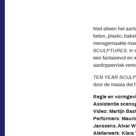
Niet alleen het aan
beton, plastic, bak
mensgemaakte massa
SCULPTURES
.
In 
een fantasievol en
aardoppervlak versc
TEN YEAR SCUL
door de massa die 
Regie en vormgevi
Assistentie sceno
Video: Martijn Bas
Performers: Mauri
Janssens, Alvar W
Atelierwerk: Klar