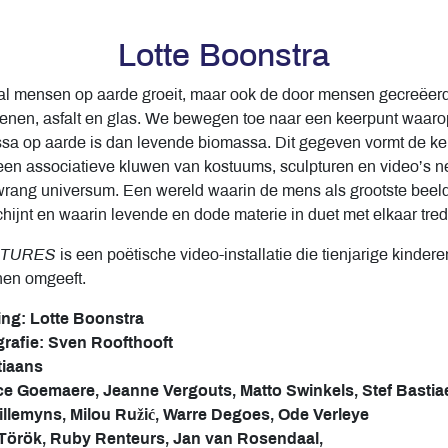
Lotte Boonstra
tal mensen op aarde groeit, maar ook de door mensen gecreëer
stenen, asfalt en glas. We bewegen toe naar een keerpunt waaro
 op aarde is dan levende biomassa. Dit gegeven vormt de k
een associatieve kluwen van kostuums, sculpturen en video’s n
 wrang universum. Een wereld waarin de mens als grootste bee
hijnt en waarin levende en dode materie in duet met elkaar tre
PTURES
is een poëtische video-installatie die tienjarige kinder
hen omgeeft.
ng: Lotte Boonstra
grafie: Sven Roofthooft
tiaans
ce Goemaere, Jeanne Vergouts, Matto Swinkels, Stef Bastia
illemyns, Milou Ružić, Warre Degoes, Ode Verleye
a Török, Ruby Renteurs, Jan van Rosendaal,