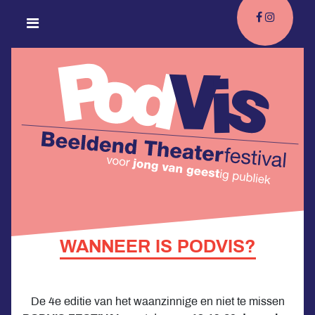
WANNEER IS PODVIS?
De 4e editie van het waanzinnige en niet te missen